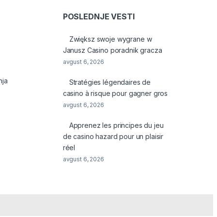
POSLEDNJE VESTI
Zwiększ swoje wygrane w
Janusz Casino poradnik gracza
avgust 6, 2026
nja
Stratégies légendaires de
casino à risque pour gagner gros
avgust 6, 2026
Apprenez les principes du jeu
de casino hazard pour un plaisir
réel
avgust 6, 2026