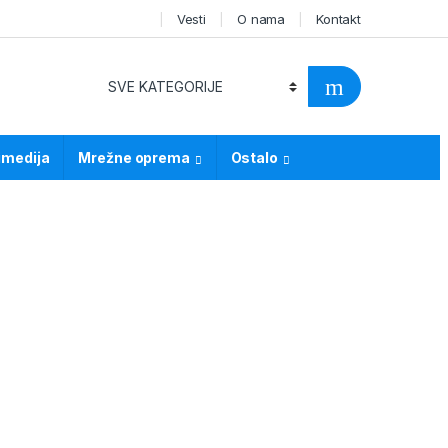
Vesti
O nama
Kontakt
imedija
Mrežne oprema
Ostalo