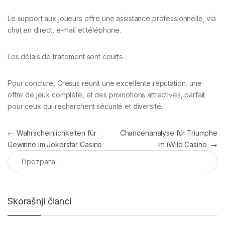
Le support aux joueurs offre une assistance professionnelle, via
chat en direct, e-mail et téléphone.
Les délais de traitement sont courts.
Pour conclure, Cresus réunit une excellente réputation, une
offre de jeux complète, et des promotions attractives, parfait
pour ceux qui recherchent sécurité et diversité.
Kretanje članka
←
Wahrscheinlichkeiten für
Chancenanalyse für Triumphe
Gewinne im Jokerstar Casino
im iWild Casino
→
Претрага за:
Skorašnji članci