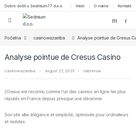
Skip to navigation
Skip to content
Dobro došli u Sedmium77 d.o.o.
Vesti
O nama
Kontakt
Početna
casinowazamba
Analyse pointue de Cresus C
Analyse pointue de Cresus Casino
casinowazamba
avgust 27, 2025
nabrensa
{Cresus est reconnu comme l’un des casinos en ligne les plus
réputés en France depuis presque une décennie.
Son site allie élégance et simplicité, optimisée pour ordinateurs
et mobiles.