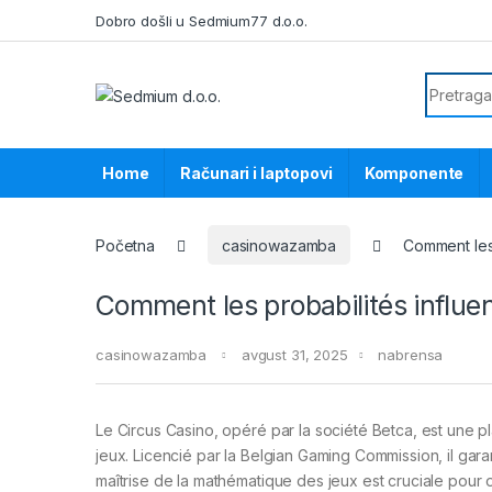
Skip to navigation
Skip to content
Dobro došli u Sedmium77 d.o.o.
Search f
Home
Računari i laptopovi
Komponente
Početna
casinowazamba
Comment les 
Comment les probabilités influe
casinowazamba
avgust 31, 2025
nabrensa
Le Circus Casino, opéré par la société Betca, est une p
jeux. Licencié par la Belgian Gaming Commission, il gar
maîtrise de la mathématique des jeux est cruciale pour 