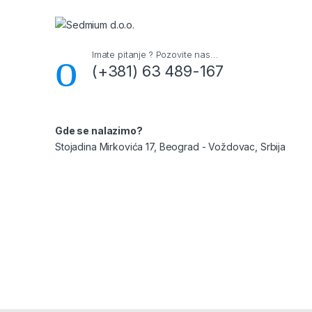
Imate pitanje ? Pozovite nas...
(+381) 63 489-167
Gde se nalazimo?
Stojadina Mirkovića 17, Beograd - Voždovac, Srbija