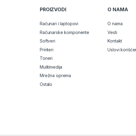
PROIZVODI
O NAMA
Računari i laptopovi
O nama
Računarske komponente
Vesti
Softveri
Kontakt
Printeri
Uslovi korišće
Toneri
Mulitimedija
Mrežna oprema
Ostalo