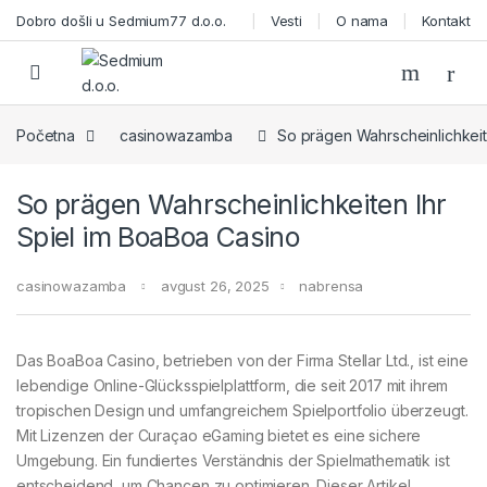
Skip to navigation
Skip to content
Dobro došli u Sedmium77 d.o.o.
Vesti
O nama
Kontakt
Početna
casinowazamba
So prägen Wahrscheinlichkeit
So prägen Wahrscheinlichkeiten Ihr
Spiel im BoaBoa Casino
casinowazamba
avgust 26, 2025
nabrensa
Das BoaBoa Casino, betrieben von der Firma Stellar Ltd., ist eine
lebendige Online-Glücksspielplattform, die seit 2017 mit ihrem
tropischen Design und umfangreichem Spielportfolio überzeugt.
Mit Lizenzen der Curaçao eGaming bietet es eine sichere
Umgebung. Ein fundiertes Verständnis der Spielmathematik ist
entscheidend, um Chancen zu optimieren. Dieser Artikel