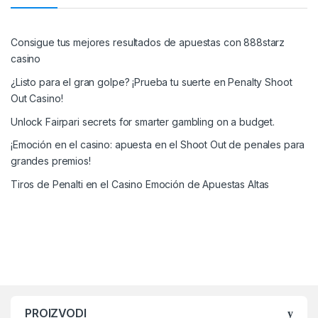
Consigue tus mejores resultados de apuestas con 888starz
casino
¿Listo para el gran golpe? ¡Prueba tu suerte en Penalty Shoot
Out Casino!
Unlock Fairpari secrets for smarter gambling on a budget.
¡Emoción en el casino: apuesta en el Shoot Out de penales para
grandes premios!
Tiros de Penalti en el Casino Emoción de Apuestas Altas
PROIZVODI