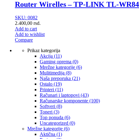
Router Wirelles – TP-LINK TL-WR
SKU: 0082
2.400,00
rsd.
Add to cart
Add to wishlist
Compare
Prikaz kategorija
Akcija
(11)
Gaming oprema
(0)
Mrežne kategorije
(6)
Mulitimedija
(8)
Naša preporuka
(21)
Ostalo
(19)
Printeri
(11)
Računari i laptopovi
(43)
Računarske komponente
(100)
Softveri
(8)
Toneri
(3)
Top ponuda
(6)
Uncategorized
(0)
Mrežne kategorije
(6)
Aktična
(1)