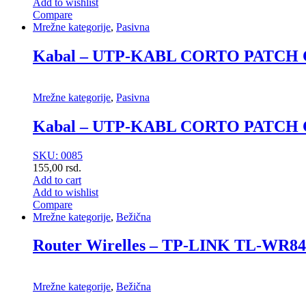
Add to wishlist
Compare
Mrežne kategorije
,
Pasivna
Kabal – UTP-KABL CORTO PATCH
Mrežne kategorije
,
Pasivna
Kabal – UTP-KABL CORTO PATCH
SKU: 0085
155,00
rsd.
Add to cart
Add to wishlist
Compare
Mrežne kategorije
,
Bežična
Router Wirelles – TP-LINK TL-WR
Mrežne kategorije
,
Bežična