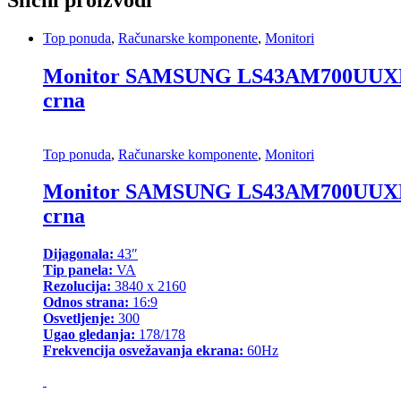
Top ponuda
,
Računarske komponente
,
Monitori
Monitor SAMSUNG LS43AM700UUXEN 43″
crna
Top ponuda
,
Računarske komponente
,
Monitori
Monitor SAMSUNG LS43AM700UUXEN 43″
crna
Dijagonala:
43″
Tip panela:
VA
Rezolucija:
3840 x 2160
Odnos strana:
16:9
Osvetljenje:
300
Ugao gledanja:
178/178
Frekvencija osvežavanja ekrana:
60Hz