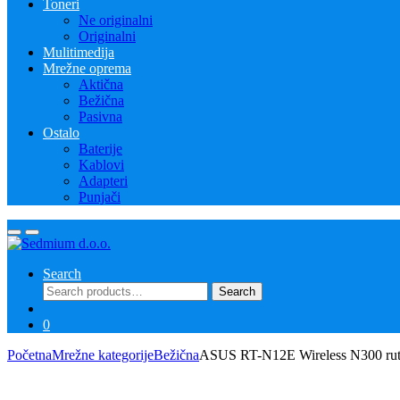
Toneri
Ne originalni
Originalni
Mulitimedija
Mrežne oprema
Aktična
Bežična
Pasivna
Ostalo
Baterije
Kablovi
Adapteri
Punjači
Search
Search
Search
for:
0
Početna
Mrežne kategorije
Bežična
ASUS RT-N12E Wireless N300 rut