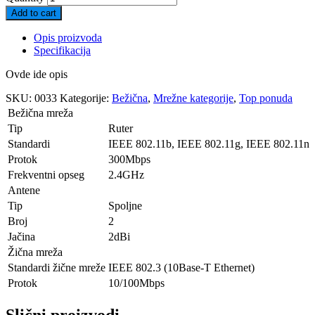
Add to cart
Opis proizvoda
Specifikacija
Ovde ide opis
SKU:
0033
Kategorije:
Bežična
,
Mrežne kategorije
,
Top ponuda
Bežična mreža
Tip
Ruter
Standardi
IEEE 802.11b, IEEE 802.11g, IEEE 802.11n
Protok
300Mbps
Frekventni opseg
2.4GHz
Antene
Tip
Spoljne
Broj
2
Jačina
2dBi
Žična mreža
Standardi žične mreže
IEEE 802.3 (10Base-T Ethernet)
Protok
10/100Mbps
Slični proizvodi