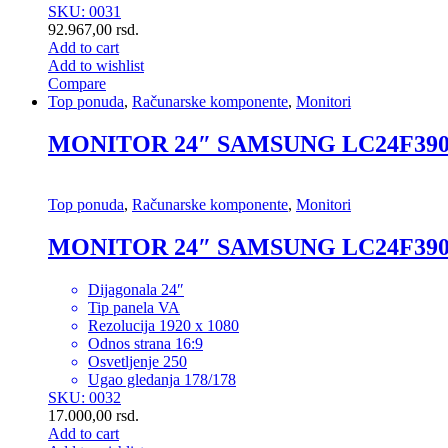
SKU: 0031
92.967,00
rsd.
Add to cart
Add to wishlist
Compare
Top ponuda
,
Računarske komponente
,
Monitori
MONITOR 24″ SAMSUNG LC24F39
Top ponuda
,
Računarske komponente
,
Monitori
MONITOR 24″ SAMSUNG LC24F39
Dijagonala 24″
Tip panela VA
Rezolucija 1920 x 1080
Odnos strana 16:9
Osvetljenje 250
Ugao gledanja 178/178
SKU: 0032
17.000,00
rsd.
Add to cart