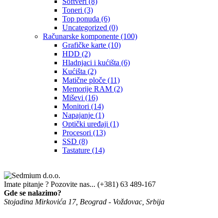
Softveri
(8)
Toneri
(3)
Top ponuda
(6)
Uncategorized
(0)
Računarske komponente
(100)
Grafičke karte
(10)
HDD
(2)
Hladnjaci i kućišta
(6)
Kućišta
(2)
Matične ploče
(11)
Memorije RAM
(2)
Miševi
(16)
Monitori
(14)
Napajanje
(1)
Optički uređaji
(1)
Procesori
(13)
SSD
(8)
Tastature
(14)
Imate pitanje ? Pozovite nas...
(+381) 63 489-167
Gde se nalazimo?
Stojadina Mirkovića 17, Beograd - Voždovac, Srbija