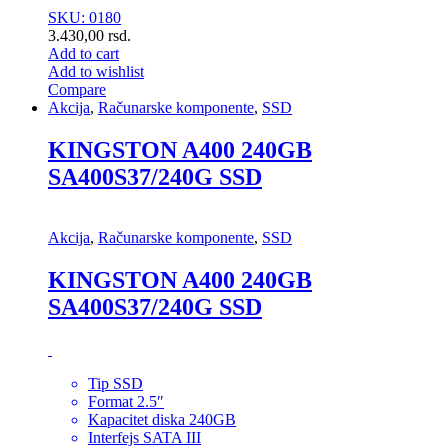
SKU: 0180
3.430,00
rsd.
Add to cart
Add to wishlist
Compare
Akcija
,
Računarske komponente
,
SSD
KINGSTON A400 240GB
SA400S37/240G SSD
Akcija
,
Računarske komponente
,
SSD
KINGSTON A400 240GB
SA400S37/240G SSD
Tip SSD
Format 2.5″
Kapacitet diska 240GB
Interfejs SATA III