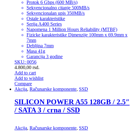
Protok 6 Gbps (600 MB/s)
Sekvencionalno citanje 500MB/s
Sekvencionalan upis 350MB/s
Ostale karakteristike
Serija A400 Series
Napomena 1 Million Hours Reliability (MTBF)
Fizicke karakteristike Dimenzije 100mm x 69.9mm x
7mm
Debljina 7mm
Masa 41g
Garancija 3 godine
SKU: 0056
4.800,00
rsd.
Add to cart
Add to wishlist
Compare
Akcija
,
Računarske komponente
,
SSD
SILICON POWER A55 128GB / 2.5″
/ SATA 3 / crna / SSD
Akcija
,
Računarske komponente
,
SSD