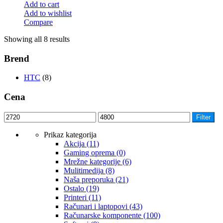
Add to cart
Add to wishlist
Compare
Showing all 8 results
Brend
HTC
(8)
Cena
Filter
Prikaz kategorija
Akcija
(11)
Gaming oprema
(0)
Mrežne kategorije
(6)
Mulitimedija
(8)
Naša preporuka
(21)
Ostalo
(19)
Printeri
(11)
Računari i laptopovi
(43)
Računarske komponente
(100)