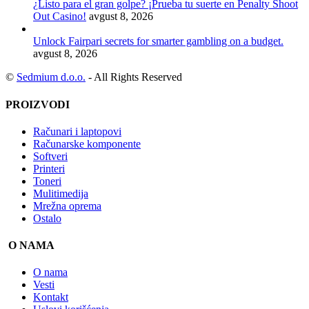
¿Listo para el gran golpe? ¡Prueba tu suerte en Penalty Shoot
Out Casino!
avgust 8, 2026
Unlock Fairpari secrets for smarter gambling on a budget.
avgust 8, 2026
©
Sedmium d.o.o.
- All Rights Reserved
PROIZVODI
Računari i laptopovi
Računarske komponente
Softveri
Printeri
Toneri
Mulitimedija
Mrežna oprema
Ostalo
O NAMA
O nama
Vesti
Kontakt