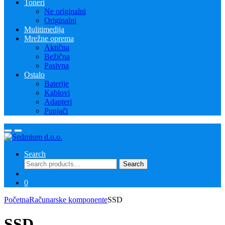
Toneri
Ne originalni
Originalni
Mulitimedija
Mrežne oprema
Aktična
Bežična
Pasivna
Ostalo
Baterije
Kablovi
Adapteri
Punjači
Search
Search
Search
for:
0
Početna
Računarske komponente
SSD
SSD