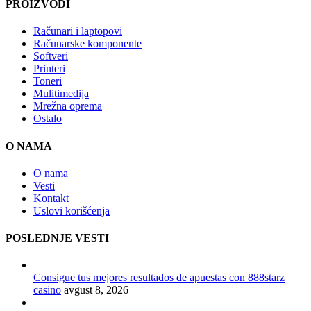
PROIZVODI
Računari i laptopovi
Računarske komponente
Softveri
Printeri
Toneri
Mulitimedija
Mrežna oprema
Ostalo
O NAMA
O nama
Vesti
Kontakt
Uslovi korišćenja
POSLEDNJE VESTI
Consigue tus mejores resultados de apuestas con 888starz
casino
avgust 8, 2026