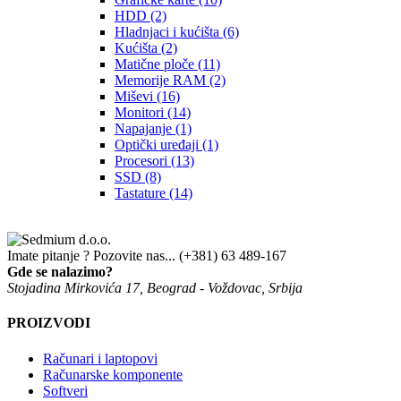
HDD
(2)
Hladnjaci i kućišta
(6)
Kućišta
(2)
Matične ploče
(11)
Memorije RAM
(2)
Miševi
(16)
Monitori
(14)
Napajanje
(1)
Optički uređaji
(1)
Procesori
(13)
SSD
(8)
Tastature
(14)
Imate pitanje ? Pozovite nas...
(+381) 63 489-167
Gde se nalazimo?
Stojadina Mirkovića 17, Beograd - Voždovac, Srbija
PROIZVODI
Računari i laptopovi
Računarske komponente
Softveri