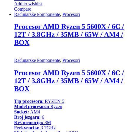
Add to wishlist
Compare
Računarske komponente
,
Procesori
Procesor AMD Ryzen 5 5600X / 6C /
12T / 3.8GHz / 35MB / 65W / AM4 /
BOX
Računarske komponente
,
Procesori
Procesor AMD Ryzen 5 5600X / 6C /
12T / 3.8GHz / 35MB / 65W / AM4 /
BOX
Tip procesora:
RYZEN 5
Model procesora:
Ryzen
Socket:
AM4
Broj jezgara:
6
Keš memorija:
3M
Frekvencija:
3.7GHz