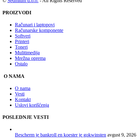
©
Sedmium d.o.o.
- All Rights Reserved
PROIZVODI
Računari i laptopovi
Računarske komponente
Softveri
Printeri
Toneri
Mulitimedija
Mrežna oprema
Ostalo
O NAMA
O nama
Vesti
Kontakt
Uslovi korišćenja
POSLEDNJE VESTI
Bescherm je bankroll en koester je gokwinsten
avgust 9, 2026