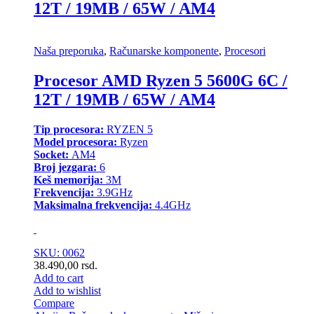
12T / 19MB / 65W / AM4
Naša preporuka
,
Računarske komponente
,
Procesori
Procesor AMD Ryzen 5 5600G 6C /
12T / 19MB / 65W / AM4
Tip procesora:
RYZEN 5
Model procesora:
Ryzen
Socket:
AM4
Broj jezgara:
6
Keš memorija:
3M
Frekvencija:
3.9GHz
Maksimalna frekvencija:
4.4GHz
SKU: 0062
38.490,00
rsd.
Add to cart
Add to wishlist
Compare