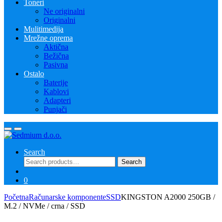
Toneri
Ne originalni
Originalni
Mulitimedija
Mrežne oprema
Aktična
Bežična
Pasivna
Ostalo
Baterije
Kablovi
Adapteri
Punjači
Search
Search
Search
for:
0
Početna
Računarske komponente
SSD
KINGSTON A2000 250GB /
M.2 / NVMe / crna / SSD