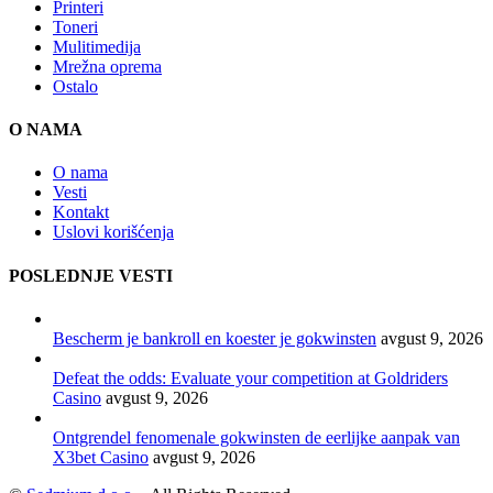
Printeri
Toneri
Mulitimedija
Mrežna oprema
Ostalo
O NAMA
O nama
Vesti
Kontakt
Uslovi korišćenja
POSLEDNJE VESTI
Bescherm je bankroll en koester je gokwinsten
avgust 9, 2026
Defeat the odds: Evaluate your competition at Goldriders
Casino
avgust 9, 2026
Ontgrendel fenomenale gokwinsten de eerlijke aanpak van
X3bet Casino
avgust 9, 2026