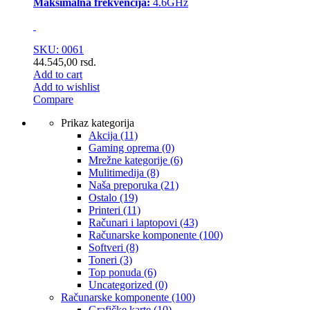
Maksimalna frekvencija:
4.6GHz
SKU: 0061
44.545,00
rsd.
Add to cart
Add to wishlist
Compare
Prikaz kategorija
Akcija
(11)
Gaming oprema
(0)
Mrežne kategorije
(6)
Mulitimedija
(8)
Naša preporuka
(21)
Ostalo
(19)
Printeri
(11)
Računari i laptopovi
(43)
Računarske komponente
(100)
Softveri
(8)
Toneri
(3)
Top ponuda
(6)
Uncategorized
(0)
Računarske komponente
(100)
Grafičke karte
(10)