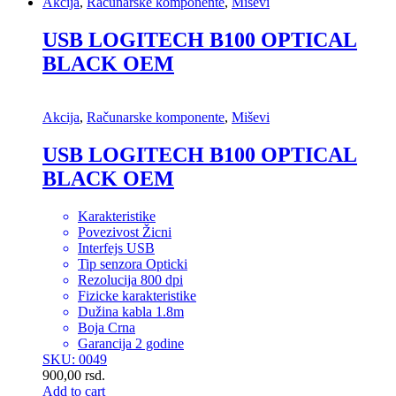
Akcija
,
Računarske komponente
,
Miševi
USB LOGITECH B100 OPTICAL
BLACK OEM
Akcija
,
Računarske komponente
,
Miševi
USB LOGITECH B100 OPTICAL
BLACK OEM
Karakteristike
Povezivost Žicni
Interfejs USB
Tip senzora Opticki
Rezolucija 800 dpi
Fizicke karakteristike
Dužina kabla 1.8m
Boja Crna
Garancija 2 godine
SKU: 0049
900,00
rsd.
Add to cart