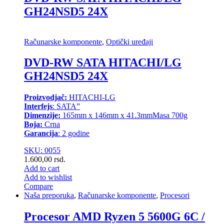
GH24NSD5 24X
Računarske komponente
,
Optički uređaji
DVD-RW SATA HITACHI/LG
GH24NSD5 24X
Proizvodjač:
HITACHI-LG
Interfejs
: SATA”
Dimenzije:
165mm x 146mm x 41.3mmMasa 700g
Boja:
Crna
Garancija
: 2 godine
SKU: 0055
1.600,00
rsd.
Add to cart
Add to wishlist
Compare
Naša preporuka
,
Računarske komponente
,
Procesori
Procesor AMD Ryzen 5 5600G 6C /