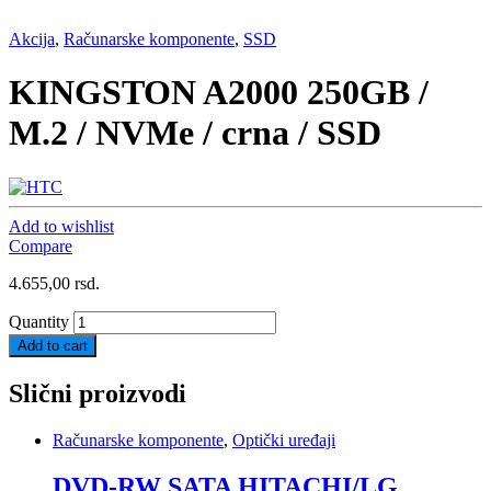
Akcija
,
Računarske komponente
,
SSD
KINGSTON A2000 250GB /
M.2 / NVMe / crna / SSD
Add to wishlist
Compare
4.655,00
rsd.
Quantity
Add to cart
Slični proizvodi
Računarske komponente
,
Optički uređaji
DVD-RW SATA HITACHI/LG