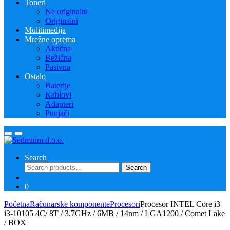
Toneri
Ne originalni
Originalni
Mulitimedija
Mrežne oprema
Aktična
Bežična
Pasivna
Ostalo
Baterije
Kablovi
Adapteri
Punjači
Search
Search
Search
for:
0
Početna
Računarske komponente
Procesori
Procesor INTEL Core i3
i3-10105 4C/ 8T / 3.7GHz / 6MB / 14nm / LGA1200 / Comet Lake
/ BOX