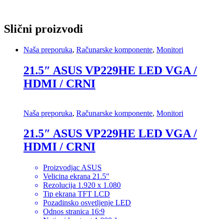
Slični proizvodi
Naša preporuka
,
Računarske komponente
,
Monitori
21.5″ ASUS VP229HE LED VGA /
HDMI / CRNI
Naša preporuka
,
Računarske komponente
,
Monitori
21.5″ ASUS VP229HE LED VGA /
HDMI / CRNI
Proizvodjac ASUS
Velicina ekrana 21.5″
Rezolucija 1.920 x 1.080
Tip ekrana TFT LCD
Pozadinsko osvetljenje LED
Odnos stranica 16:9