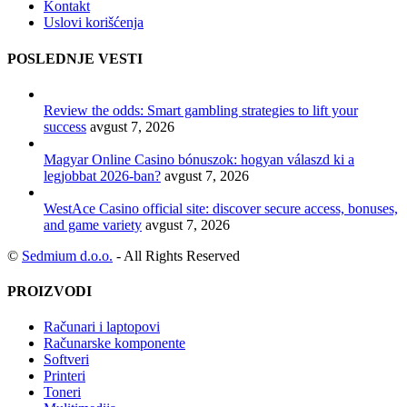
Kontakt
Uslovi korišćenja
POSLEDNJE VESTI
Review the odds: Smart gambling strategies to lift your
success
avgust 7, 2026
Magyar Online Casino bónuszok: hogyan válaszd ki a
legjobbat 2026-ban?
avgust 7, 2026
WestAce Casino official site: discover secure access, bonuses,
and game variety
avgust 7, 2026
©
Sedmium d.o.o.
- All Rights Reserved
PROIZVODI
Računari i laptopovi
Računarske komponente
Softveri
Printeri
Toneri