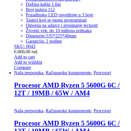
Dužina kabla 1.6m
Broj tastera 112
Pozadinsko LED osvetlenje u 3 boje
Tasteri koji se mogu programirati
Otporna na udarce i prosipanje tecnosti
Životni vek: do 10 miliona pritisaka
Dimenzije:535*225*40mm
Garancija: 2 godine
SKU: 0043
6.000,00
rsd.
Add to cart
Add to wishlist
Compare
Naša preporuka
,
Računarske komponente
,
Procesori
Procesor AMD Ryzen 5 5600G 6C /
12T / 19MB / 65W / AM4
Naša preporuka
,
Računarske komponente
,
Procesori
Procesor AMD Ryzen 5 5600G 6C /
12T / 19MB / 65W / AM4