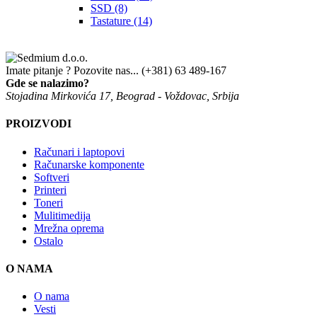
SSD
(8)
Tastature
(14)
Imate pitanje ? Pozovite nas...
(+381) 63 489-167
Gde se nalazimo?
Stojadina Mirkovića 17, Beograd - Voždovac, Srbija
PROIZVODI
Računari i laptopovi
Računarske komponente
Softveri
Printeri
Toneri
Mulitimedija
Mrežna oprema
Ostalo
O NAMA
O nama
Vesti