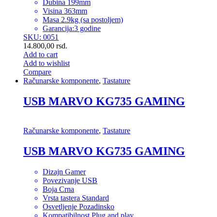
Dubina 199mm
Visina 363mm
Masa 2.9kg (sa postoljem)
Garancija:3 godine
SKU: 0051
14.800,00
rsd.
Add to cart
Add to wishlist
Compare
Računarske komponente
,
Tastature
USB MARVO KG735 GAMING
Računarske komponente
,
Tastature
USB MARVO KG735 GAMING
Dizajn Gamer
Povezivanje USB
Boja Crna
Vrsta tastera Standard
Osvetljenje Pozadinsko
Kompatibilnost Plug and play