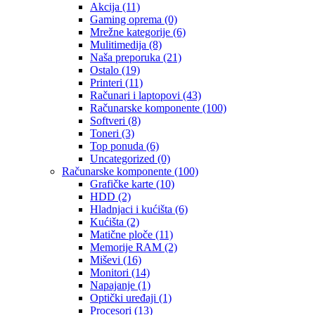
Akcija
(11)
Gaming oprema
(0)
Mrežne kategorije
(6)
Mulitimedija
(8)
Naša preporuka
(21)
Ostalo
(19)
Printeri
(11)
Računari i laptopovi
(43)
Računarske komponente
(100)
Softveri
(8)
Toneri
(3)
Top ponuda
(6)
Uncategorized
(0)
Računarske komponente
(100)
Grafičke karte
(10)
HDD
(2)
Hladnjaci i kućišta
(6)
Kućišta
(2)
Matične ploče
(11)
Memorije RAM
(2)
Miševi
(16)
Monitori
(14)
Napajanje
(1)
Optički uređaji
(1)
Procesori
(13)