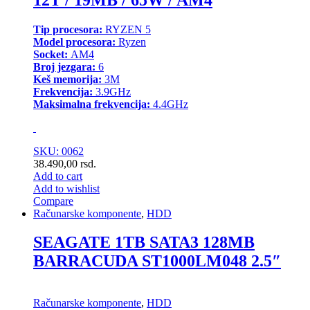
Tip procesora:
RYZEN 5
Model procesora:
Ryzen
Socket:
AM4
Broj jezgara:
6
Keš memorija:
3M
Frekvencija:
3.9GHz
Maksimalna frekvencija:
4.4GHz
SKU: 0062
38.490,00
rsd.
Add to cart
Add to wishlist
Compare
Računarske komponente
,
HDD
SEAGATE 1TB SATA3 128MB
BARRACUDA ST1000LM048 2.5″
Računarske komponente
,
HDD