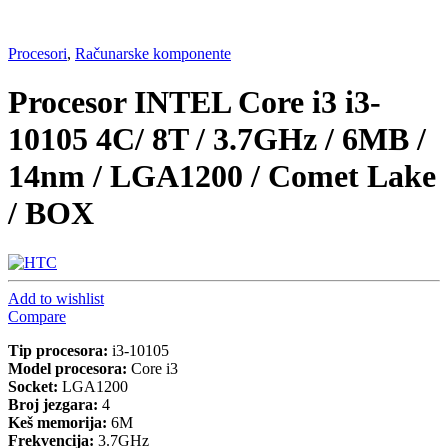
Procesori
,
Računarske komponente
Procesor INTEL Core i3 i3-
10105 4C/ 8T / 3.7GHz / 6MB /
14nm / LGA1200 / Comet Lake
/ BOX
Add to wishlist
Compare
Tip procesora:
i3-10105
Model procesora:
Core i3
Socket:
LGA1200
Broj jezgara:
4
Keš memorija:
6M
Frekvencija:
3.7GHz