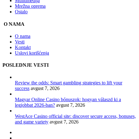
Mulitimedija
Mrežna oprema
Ostalo
O NAMA
O nama
Vesti
Kontakt
Uslovi korišćenja
POSLEDNJE VESTI
Review the odds: Smart gambling strategies to lift your
success
avgust 7, 2026
Magyar Online Casino bónuszok: hogyan válaszd ki a
legjobbat 2026-ban?
avgust 7, 2026
WestAce Casino official site: discover secure access, bonuses,
and game variety
avgust 7, 2026