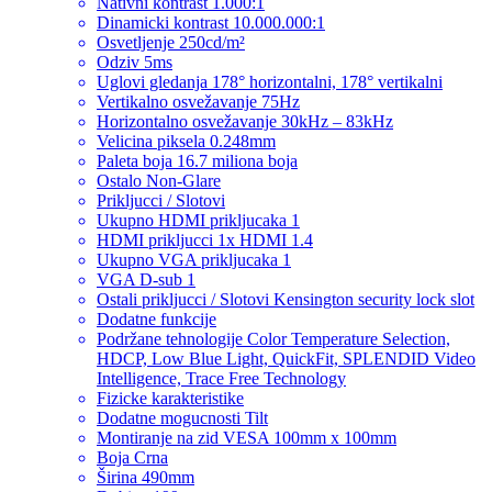
Nativni kontrast 1.000:1
Dinamicki kontrast 10.000.000:1
Osvetljenje 250cd/m²
Odziv 5ms
Uglovi gledanja 178° horizontalni, 178° vertikalni
Vertikalno osvežavanje 75Hz
Horizontalno osvežavanje 30kHz – 83kHz
Velicina piksela 0.248mm
Paleta boja 16.7 miliona boja
Ostalo Non-Glare
Prikljucci / Slotovi
Ukupno HDMI prikljucaka 1
HDMI prikljucci 1x HDMI 1.4
Ukupno VGA prikljucaka 1
VGA D-sub 1
Ostali prikljucci / Slotovi Kensington security lock slot
Dodatne funkcije
Podržane tehnologije Color Temperature Selection,
HDCP, Low Blue Light, QuickFit, SPLENDID Video
Intelligence, Trace Free Technology
Fizicke karakteristike
Dodatne mogucnosti Tilt
Montiranje na zid VESA 100mm x 100mm
Boja Crna
Širina 490mm