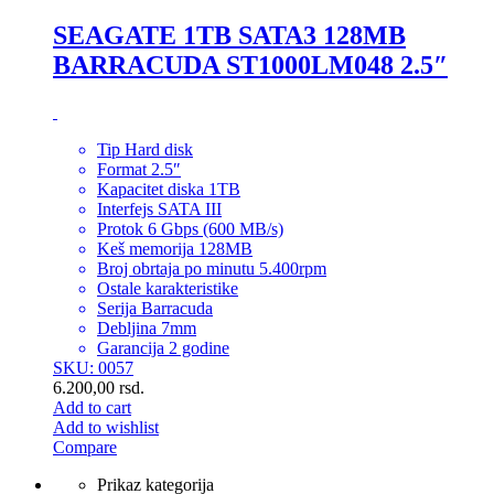
SEAGATE 1TB SATA3 128MB
BARRACUDA ST1000LM048 2.5″
Tip Hard disk
Format 2.5″
Kapacitet diska 1TB
Interfejs SATA III
Protok 6 Gbps (600 MB/s)
Keš memorija 128MB
Broj obrtaja po minutu 5.400rpm
Ostale karakteristike
Serija Barracuda
Debljina 7mm
Garancija 2 godine
SKU: 0057
6.200,00
rsd.
Add to cart
Add to wishlist
Compare
Prikaz kategorija