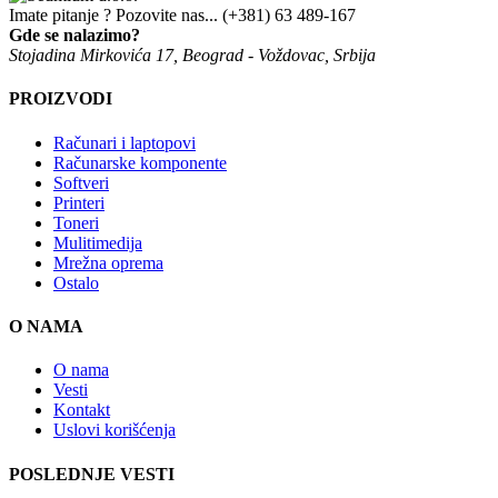
Imate pitanje ? Pozovite nas...
(+381) 63 489-167
Gde se nalazimo?
Stojadina Mirkovića 17, Beograd - Voždovac, Srbija
PROIZVODI
Računari i laptopovi
Računarske komponente
Softveri
Printeri
Toneri
Mulitimedija
Mrežna oprema
Ostalo
O NAMA
O nama
Vesti
Kontakt
Uslovi korišćenja
POSLEDNJE VESTI