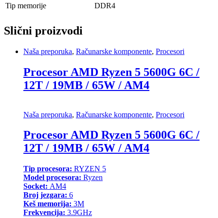
Tip memorije
DDR4
Slični proizvodi
Naša preporuka
,
Računarske komponente
,
Procesori
Procesor AMD Ryzen 5 5600G 6C /
12T / 19MB / 65W / AM4
Naša preporuka
,
Računarske komponente
,
Procesori
Procesor AMD Ryzen 5 5600G 6C /
12T / 19MB / 65W / AM4
Tip procesora:
RYZEN 5
Model procesora:
Ryzen
Socket:
AM4
Broj jezgara:
6
Keš memorija:
3M
Frekvencija:
3.9GHz