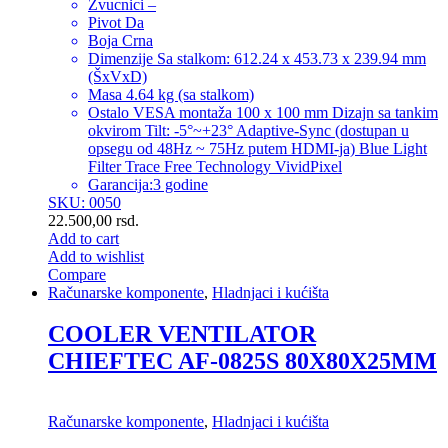
Zvucnici –
Pivot Da
Boja Crna
Dimenzije Sa stalkom: 612.24 x 453.73 x 239.94 mm
(ŠxVxD)
Masa 4.64 kg (sa stalkom)
Ostalo VESA montaža 100 x 100 mm Dizajn sa tankim
okvirom Tilt: -5°~+23° Adaptive-Sync (dostupan u
opsegu od 48Hz ~ 75Hz putem HDMI-ja) Blue Light
Filter Trace Free Technology VividPixel
Garancija:3 godine
SKU: 0050
22.500,00
rsd.
Add to cart
Add to wishlist
Compare
Računarske komponente
,
Hladnjaci i kućišta
COOLER VENTILATOR
CHIEFTEC AF-0825S 80X80X25MM
Računarske komponente
,
Hladnjaci i kućišta