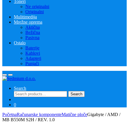
Toneri
Ne originalni
Originalni
Mulitimedija
Mrežne oprema
Aktična
Bežična
Pasivna
Ostalo
Baterije
Kablovi
Adapteri
Punjači
Search
Search
Search
for:
0
Početna
Računarske komponente
Matične ploče
Gigabyte / AMD /
MB B550M S2H / REV. 1.0