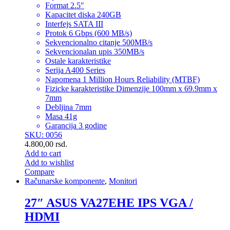
Format 2.5″
Kapacitet diska 240GB
Interfejs SATA III
Protok 6 Gbps (600 MB/s)
Sekvencionalno citanje 500MB/s
Sekvencionalan upis 350MB/s
Ostale karakteristike
Serija A400 Series
Napomena 1 Million Hours Reliability (MTBF)
Fizicke karakteristike Dimenzije 100mm x 69.9mm x
7mm
Debljina 7mm
Masa 41g
Garancija 3 godine
SKU: 0056
4.800,00
rsd.
Add to cart
Add to wishlist
Compare
Računarske komponente
,
Monitori
27″ ASUS VA27EHE IPS VGA /
HDMI