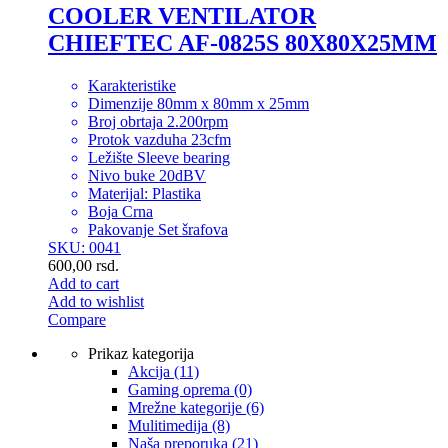
COOLER VENTILATOR
CHIEFTEC AF-0825S 80X80X25MM
Karakteristike
Dimenzije 80mm x 80mm x 25mm
Broj obrtaja 2.200rpm
Protok vazduha 23cfm
Ležište Sleeve bearing
Nivo buke 20dBV
Materijal: Plastika
Boja Crna
Pakovanje Set šrafova
SKU: 0041
600,00
rsd.
Add to cart
Add to wishlist
Compare
Prikaz kategorija
Akcija
(11)
Gaming oprema
(0)
Mrežne kategorije
(6)
Mulitimedija
(8)
Naša preporuka
(21)