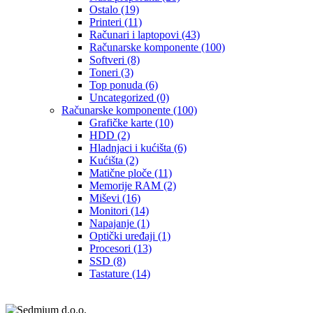
Ostalo
(19)
Printeri
(11)
Računari i laptopovi
(43)
Računarske komponente
(100)
Softveri
(8)
Toneri
(3)
Top ponuda
(6)
Uncategorized
(0)
Računarske komponente
(100)
Grafičke karte
(10)
HDD
(2)
Hladnjaci i kućišta
(6)
Kućišta
(2)
Matične ploče
(11)
Memorije RAM
(2)
Miševi
(16)
Monitori
(14)
Napajanje
(1)
Optički uređaji
(1)
Procesori
(13)
SSD
(8)
Tastature
(14)