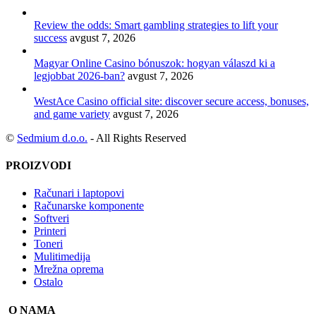
Review the odds: Smart gambling strategies to lift your
success
avgust 7, 2026
Magyar Online Casino bónuszok: hogyan válaszd ki a
legjobbat 2026-ban?
avgust 7, 2026
WestAce Casino official site: discover secure access, bonuses,
and game variety
avgust 7, 2026
©
Sedmium d.o.o.
- All Rights Reserved
PROIZVODI
Računari i laptopovi
Računarske komponente
Softveri
Printeri
Toneri
Mulitimedija
Mrežna oprema
Ostalo
O NAMA