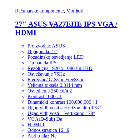
Računarske komponente
,
Monitori
27″ ASUS VA27EHE IPS VGA /
HDMI
Proizvodjac ASUS
Dijagonala 27″
Pozadinsko osvetljenje LED
Tip panela IPS
Rezolucija 1920 x 1080 Full HD
Osvežavanje 75Hz
FreeSync/ G-Sync FreeSync
Velicina piksela 0.3114 mm
Osvetljenje 250 cd/m2
Kontrast 1000 : 1
Dinamicki kontrast 100.000.000 : 1
Ugao vidljivosti – Horizontalno 178°
Ugao vidljivosti – Vertikalno 178°
VGA(D-Sub) Da
HDMI 1
Odnos stranica 16 : 9
Audio ulaz Ne